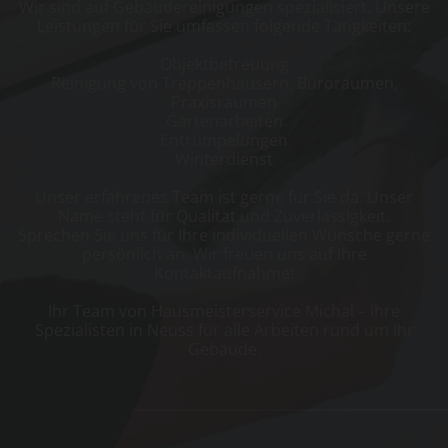
Wir sind auf Gebäudereinigungen spezialisiert. Unsere
Leistungen für Sie umfassen folgende Tätigkeiten:
Objektbetreuung
Reinigung von Treppenhäusern, Büroräumen,
Praxisräumen
Gartenarbeiten
Entrümpelungen
Winterdienst
Unser erfahrenes Team ist gerne für Sie da. Unser
Name steht für Qualität und Zuverlässigkeit.
Sprechen Sie uns für Ihre individuellen Wünsche gerne
persönlich an. Wir freuen uns auf Ihre
Kontaktaufnahme!
Ihr Team von Hausmeisterservice Michal – Ihre
Spezialisten in Neuss für alle Arbeiten rund um Ihr
Gebäude.