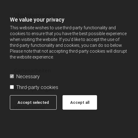
Objektbetreuung
We value your privacy
This website wishes to use third-party functionality and
Treppenhausreinigung
cookies to ensure that you have the best possible experience
when visiting the website. If you'd like to accept the use of
third-party functionality and cookies, you can do so below.
Büroreinigung
Please note that not accepting third-party cookies will disrupt
the website experience.
Gartenarbeiten
Necessary
Third-party cookies
Entrümpelungen
Accept selected
Accept all
Winterdienst